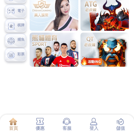
電子
棋牌
捕魚
彩票
首頁
優惠
客服
登入
儲值